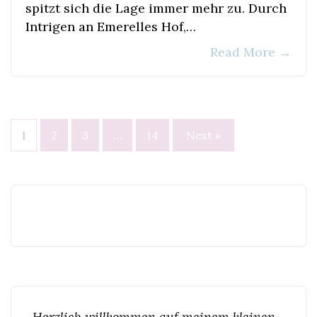
spitzt sich die Lage immer mehr zu. Durch
Intrigen an Emerelles Hof,…
Read More
→
Seitennummerierung
1
2
3
…
14
Next »
der
Beiträge
Herzlich willkommen auf meinem kleinen