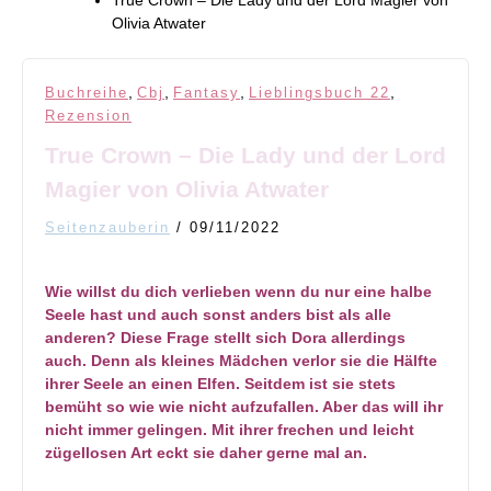
True Crown – Die Lady und der Lord Magier von
Olivia Atwater
,
,
,
,
Buchreihe
Cbj
Fantasy
Lieblingsbuch 22
Rezension
True Crown – Die Lady und der Lord
Magier von Olivia Atwater
Seitenzauberin
/
09/11/2022
Wie willst du dich verlieben wenn du nur eine halbe
Seele hast und auch sonst anders bist als alle
anderen? Diese Frage stellt sich Dora allerdings
auch. Denn als kleines Mädchen verlor sie die Hälfte
ihrer Seele an einen Elfen. Seitdem ist sie stets
bemüht so wie wie nicht aufzufallen. Aber das will ihr
nicht immer gelingen. Mit ihrer frechen und leicht
zügellosen Art eckt sie daher gerne mal an.