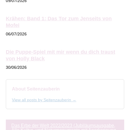
09/07/2026
Krähen: Band 1: Das Tor zum Jenseits von
Mofei
06/07/2026
Die Puppe-Spiel mit mir wenn du dich traust
von Holly Black
30/06/2026
About Seitenzauberin
View all posts by Seitenzauberin →
Beitragsnavigation
Das Erbe der Welt 2022/2023 (Jubiläumsausgabe,