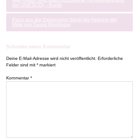
Alle Kultur- und Naturmonumente mit Anerkennung
der UNESCO) – Kunth
Raus aus der Depression durch die Heilung der
Mitte von Georg Weidinger
Schreibe einen Kommentar
Deine E-Mail-Adresse wird nicht veröffentlicht.
Erforderliche
Felder sind mit
*
markiert
Kommentar
*