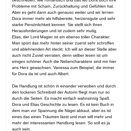
beschrieben, wie romantisch und das wo Dora doch ihre
Probleme mit Scham, Zurückhaltung und Gefühlen hat.
Aber es geht dann auch genauso weiter und wir lernen
Dora immer mehr als hilfsbereite, herzensgute und sehr
starke Persönlichkeit kennen. Sie stellt sich ihren
Herausforderungen und ist zudem sehr mutig.
Elias, der Lord Magier ist ein ebenso toller Charakter.
Man spürt das mehr hinter seiner zuerst sehr schroffen
und ablehnenden Art steckt. Ich will an dieser Stelle aber
auch nicht Zuviel verraten, denn selber lesen ist um
einiges schöner. Auch die Nebencharaktere sind mir hier
ans Herz gewachsen. Vanessa zum Beispiel, die immer
für Dora da ist und auch Albert.
Die Handlung ist schön in einander verwoben und durch
den lockeren Schreibstil der Autorin fliegt man nur so
durch die Seiten. Es macht einfach wahnsinnig Spaß
Dora und Elias Geschichte zu lesen. Es ist kein Buch in
dem man vor Spannung die Nägel abkaut, aber es ist
eines das einen Träumen lässt und man will mehr und
mehr der interessanten Handlung lesen. So soll es ja
auch sein.