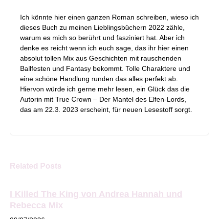
Ich könnte hier einen ganzen Roman schreiben, wieso ich
dieses Buch zu meinen Lieblingsbüchern 2022 zähle,
warum es mich so berührt und fasziniert hat. Aber ich
denke es reicht wenn ich euch sage, das ihr hier einen
absolut tollen Mix aus Geschichten mit rauschenden
Ballfesten und Fantasy bekommt. Tolle Charaktere und
eine schöne Handlung runden das alles perfekt ab.
Hiervon würde ich gerne mehr lesen, ein Glück das die
Autorin mit True Crown – Der Mantel des Elfen-Lords,
das am 22.3. 2023 erscheint, für neuen Lesestoff sorgt.
Related Posts
I Killed The King von Andrea Hannah und
Rebecca Mix