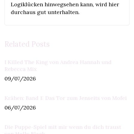
Logiklücken hinwegsehen kann, wird hier
durchaus gut unterhalten.
Related Posts
I Killed The King von Andrea Hannah und
Rebecca Mix
09/07/2026
Krähen: Band 1: Das Tor zum Jenseits von Mofei
06/07/2026
Die Puppe-Spiel mit mir wenn du dich traust
von Holly Black