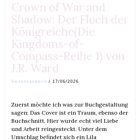
Crown of War and
Shadow: Der Fluch der
Königreiche(Die
Kingdoms-of-
Compass-Reihe 1) von
J.R. Ward
Seitenzauberin
/
17/06/2026
Zuerst möchte ich was zur Buchgestaltung
sagen: Das Cover ist ein Traum, ebenso der
Buchschnitt. Hier wurde echt viel Liebe
und Arbeit reingesteckt. Unter dem
Umschlag befindet sich ein Lila