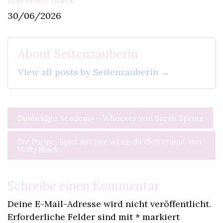
30/06/2026
About Seitenzauberin
View all posts by Seitenzauberin →
Beitragsnavigation
Dunbridge Academy – Whoever von Sarah Sprinz
Die Puppe-Spiel mit mir wenn du dich traust von
Holly Black
Schreibe einen Kommentar
Deine E-Mail-Adresse wird nicht veröffentlicht.
Erforderliche Felder sind mit
*
markiert