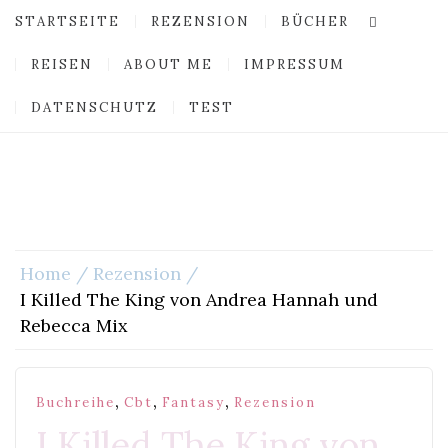
STARTSEITE
REZENSION
BÜCHER
REISEN
ABOUT ME
IMPRESSUM
DATENSCHUTZ
TEST
Home
Rezension
I Killed The King von Andrea Hannah und
Rebecca Mix
,
,
,
Buchreihe
Cbt
Fantasy
Rezension
I Killed The King von