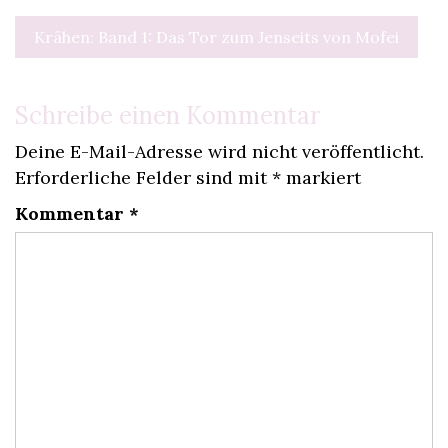
Beitragsnavigation
Krähen: Band 1: Das Tor zum Jenseits von Mofei
Schreibe einen Kommentar
Deine E-Mail-Adresse wird nicht veröffentlicht.
Erforderliche Felder sind mit
*
markiert
Kommentar
*