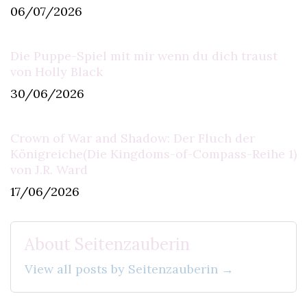
06/07/2026
Die Puppe-Spiel mit mir wenn du dich traust
von Holly Black
30/06/2026
Crown of War and Shadow: Der Fluch der
Königreiche(Die Kingdoms-of-Compass-Reihe 1)
von J.R. Ward
17/06/2026
About Seitenzauberin
View all posts by Seitenzauberin →