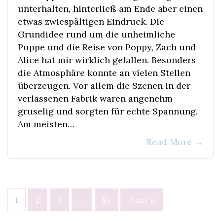
unterhalten, hinterließ am Ende aber einen
etwas zwiespältigen Eindruck. Die
Grundidee rund um die unheimliche
Puppe und die Reise von Poppy, Zach und
Alice hat mir wirklich gefallen. Besonders
die Atmosphäre konnte an vielen Stellen
überzeugen. Vor allem die Szenen in der
verlassenen Fabrik waren angenehm
gruselig und sorgten für echte Spannung.
Am meisten…
Read More
→
Seitennummerierung
1
2
3
…
91
Next »
der