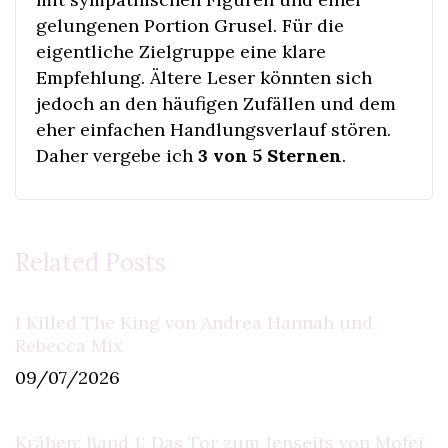
gelungenen Portion Grusel. Für die
eigentliche Zielgruppe eine klare
Empfehlung. Ältere Leser könnten sich
jedoch an den häufigen Zufällen und dem
eher einfachen Handlungsverlauf stören.
Daher vergebe ich
3 von 5 Sternen
.
Related Posts
I Killed The King von Andrea Hannah und
Rebecca Mix
09/07/2026
Krähen: Band 1: Das Tor zum Jenseits von Mofei