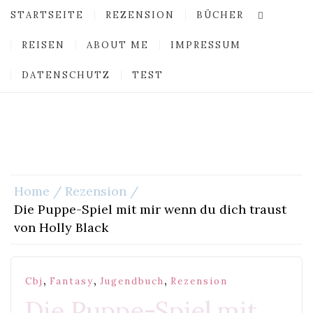
STARTSEITE
REZENSION
BÜCHER
REISEN
ABOUT ME
IMPRESSUM
DATENSCHUTZ
TEST
Home
Rezension
Die Puppe-Spiel mit mir wenn du dich traust
von Holly Black
,
,
,
Cbj
Fantasy
Jugendbuch
Rezension
Die Puppe-Spiel mit