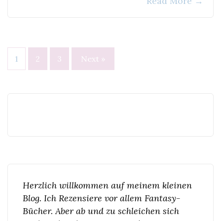
Read More
→
Seitennummerierung
1
2
3
Next »
der
Beiträge
Herzlich willkommen auf meinem kleinen
Blog. Ich Rezensiere vor allem Fantasy-
Bücher. Aber ab und zu schleichen sich