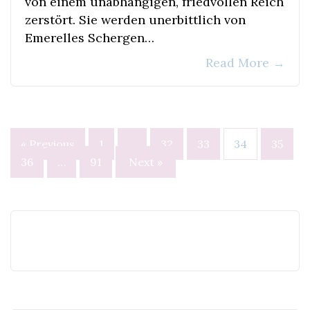
von einem unabhängigen, friedvollen Reich
zerstört. Sie werden unerbittlich von
Emerelles Schergen…
Read More
→
Seitennummerierung
« Previous
1
…
32
33
34
35
der
36
…
91
Next »
Beiträge