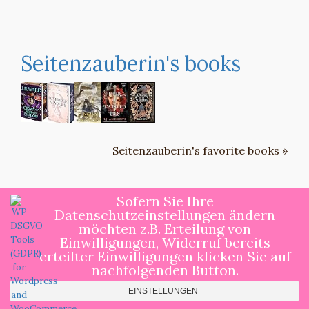
Seitenzauberin's books
Seitenzauberin's favorite books »
Sofern Sie Ihre
Datenschutzeinstellungen ändern
möchten z.B. Erteilung von
Copyright ©by Seitenzauberin All rights
Einwilligungen, Widerruf bereits
erteilter Einwilligungen klicken Sie auf
reserved.
nachfolgenden Button.
Blog Inn by
ProDesigns
EINSTELLUNGEN