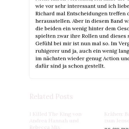
wie vor sehr interessant und ich lieb
Richard mal Entscheidungen treffen d
herausstellen. Aber in diesem Band w
die beiden ein wenig hinter dem Ges
spielten zwar ihre Rollen und dieses
Gefühl bei mir ist nun mal so. Im Ver
ruhigerer und ja, auch ein wenig lan
im nächsten wieder genug Action un
dafür sind ja schon gestellt.
Related Posts
I Killed The King von
Krähen: B
Andrea Hannah und
zum Jense
Rebecca Mix