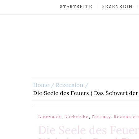
STARTSEITE
REZENSION
Home
Rezension
Die Seele des Feuers ( Das Schwert der
,
,
,
Blanvalet
Buchreihe
Fantasy
Rezensio
Die Seele des Feuer