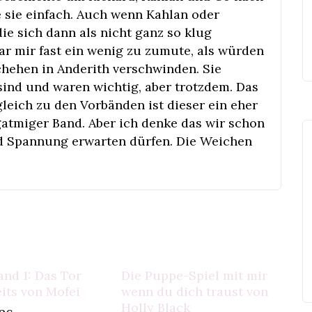
e sie einfach. Auch wenn Kahlan oder
ie sich dann als nicht ganz so klug
ar mir fast ein wenig zu zumute, als würden
chehen in Anderith verschwinden. Sie
 sind und waren wichtig, aber trotzdem. Das
gleich zu den Vorbänden ist dieser ein eher
gatmiger Band. Aber ich denke das wir schon
d Spannung erwarten dürfen. Die Weichen
and 1: Das Tor
Die Puppe-Spiel mit mir
its von Mofei
wenn du dich traust von
Holly Black