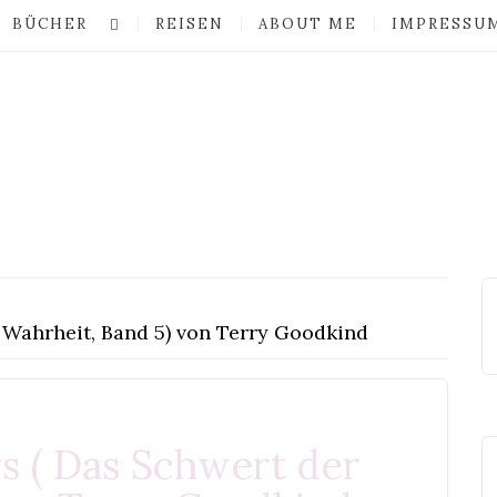
BÜCHER
REISEN
ABOUT ME
IMPRESSU
 Wahrheit, Band 5) von Terry Goodkind
n
s ( Das Schwert der