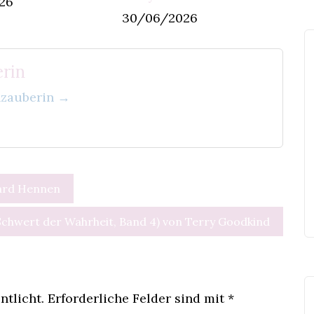
26
30/06/2026
rin
enzauberin →
hard Hennen
Schwert der Wahrheit, Band 4) von Terry Goodkind
ntlicht.
Erforderliche Felder sind mit
*