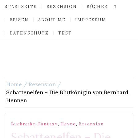
STARTSEITE
REZENSION
BÜCHER
REISEN
ABOUT ME
IMPRESSUM
DATENSCHUTZ
TEST
Home
Rezension
Schattenelfen – Die Blutkönigin von Bernhard
Hennen
,
,
,
Buchreihe
Fantasy
Heyne
Rezension
Schattenelfen – Die