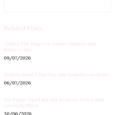
Related Posts
I Killed The King von Andrea Hannah und
Rebecca Mix
09/07/2026
Krähen: Band 1: Das Tor zum Jenseits von Mofei
06/07/2026
Die Puppe-Spiel mit mir wenn du dich traust
von Holly Black
30/06/2026