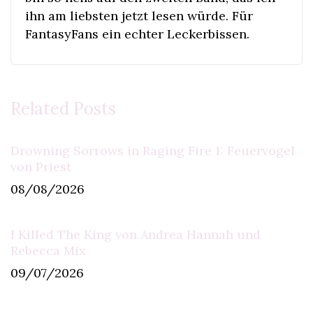
ihn am liebsten jetzt lesen würde. Für
FantasyFans ein echter Leckerbissen.
Related Posts
Drowning Sorrows in Raging Fire 1: Feuervogel
von Priest
08/08/2026
I Killed The King von Andrea Hannah und
Rebecca Mix
09/07/2026