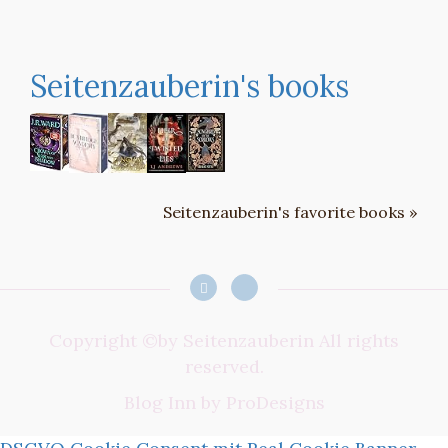
Seitenzauberin's books
Seitenzauberin's favorite books »
Copyright ©by Seitenzauberin All rights
reserved.
Blog Inn by
ProDesigns