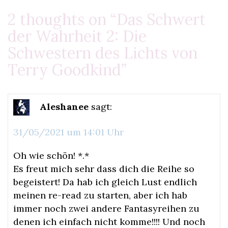
2 thoughts on “
Das Schwert
der Wahrheit 2: Die
Schwestern des Lichts von
Terry Goodkind
”
Aleshanee
sagt:
31/05/2021 um 14:01 Uhr
Oh wie schön! *.*
Es freut mich sehr dass dich die Reihe so
begeistert! Da hab ich gleich Lust endlich
meinen re-read zu starten, aber ich hab
immer noch zwei andere Fantasyreihen zu
denen ich einfach nicht komme!!!! Und noch