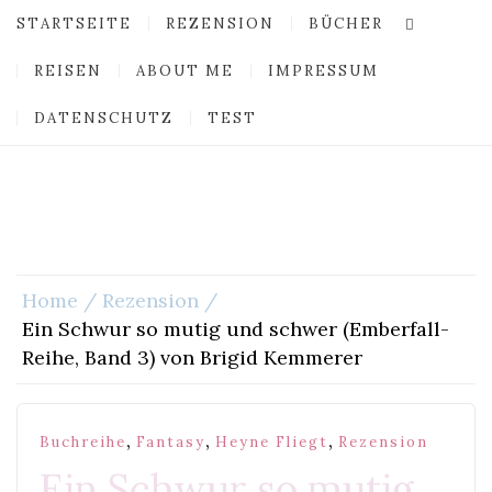
STARTSEITE
REZENSION
BÜCHER
REISEN
ABOUT ME
IMPRESSUM
DATENSCHUTZ
TEST
Home
Rezension
Ein Schwur so mutig und schwer (Emberfall-
Reihe, Band 3) von Brigid Kemmerer
,
,
,
Buchreihe
Fantasy
Heyne Fliegt
Rezension
Ein Schwur so mutig