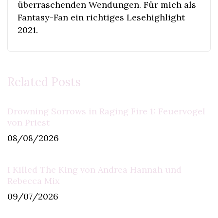
überraschenden Wendungen. Für mich als
Fantasy-Fan ein richtiges Lesehighlight
2021.
Related Posts
Drowning Sorrows in Raging Fire 1: Feuervogel
von Priest
08/08/2026
I Killed The King von Andrea Hannah und
Rebecca Mix
09/07/2026