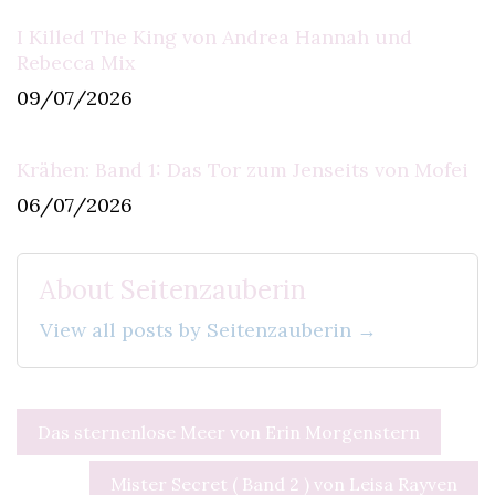
I Killed The King von Andrea Hannah und
Rebecca Mix
09/07/2026
Krähen: Band 1: Das Tor zum Jenseits von Mofei
06/07/2026
About Seitenzauberin
View all posts by Seitenzauberin →
Beitragsnavigation
Das sternenlose Meer von Erin Morgenstern
Mister Secret ( Band 2 ) von Leisa Rayven