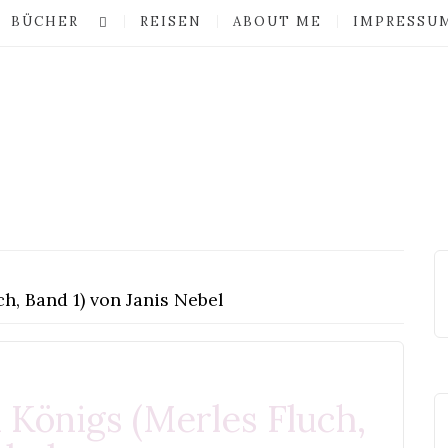
BÜCHER
REISEN
ABOUT ME
IMPRESSU
h, Band 1) von Janis Nebel
 Königs (Merles Fluch,