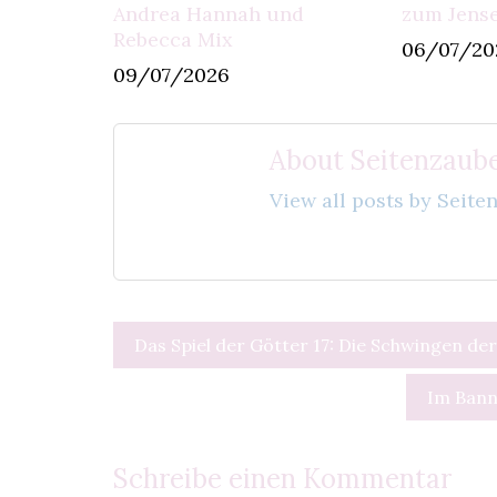
Andrea Hannah und
zum Jense
Rebecca Mix
06/07/20
09/07/2026
About Seitenzaube
View all posts by Seit
Beitragsnavigation
Das Spiel der Götter 17: Die Schwingen de
Im Bann 
Schreibe einen Kommentar