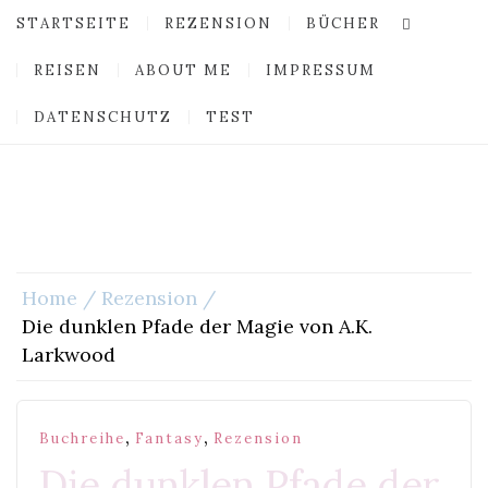
STARTSEITE
REZENSION
BÜCHER
REISEN
ABOUT ME
IMPRESSUM
DATENSCHUTZ
TEST
Home
Rezension
Die dunklen Pfade der Magie von A.K.
Larkwood
,
,
Buchreihe
Fantasy
Rezension
Die dunklen Pfade der