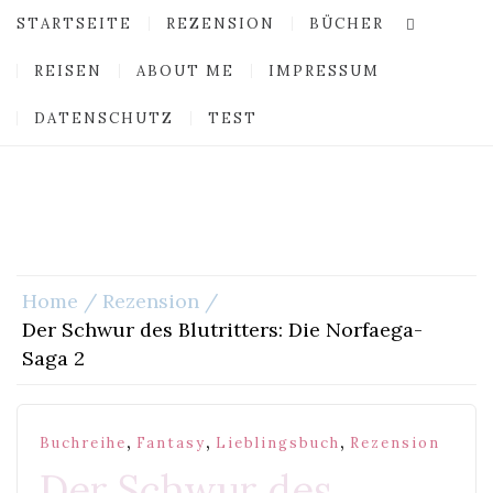
STARTSEITE
REZENSION
BÜCHER
REISEN
ABOUT ME
IMPRESSUM
DATENSCHUTZ
TEST
Home
Rezension
Der Schwur des Blutritters: Die Norfaega-
Saga 2
,
,
,
Buchreihe
Fantasy
Lieblingsbuch
Rezension
Der Schwur des