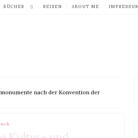
BÜCHER
REISEN
ABOUT ME
IMPRESSU
urmonumente nach der Konvention der
buch
le Kultur- und