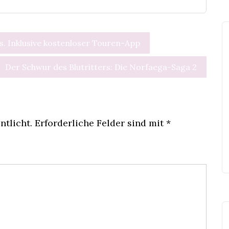
ps. Inklusive kostenloser Touren-App
Der Schwur des Blutritters: Die Norfaega-Saga 2
ntlicht.
Erforderliche Felder sind mit
*