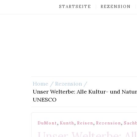
STARTSEITE
REZENSION
Home
Rezension
Unser Welterbe: Alle Kultur- und Nat
UNESCO
,
,
,
,
DuMont
Kunth
Reisen
Rezension
Sach
Unser Welterbe: Al