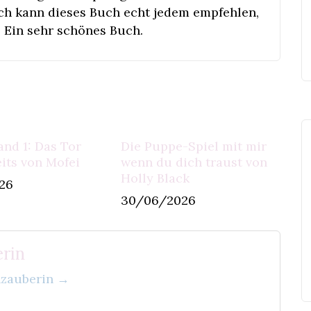
ich kann dieses Buch echt jedem empfehlen,
. Ein sehr schönes Buch.
and 1: Das Tor
Die Puppe-Spiel mit mir
its von Mofei
wenn du dich traust von
Holly Black
26
30/06/2026
rin
enzauberin →