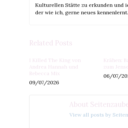
Kulturellen Stätte zu erkunden und 
der wie ich, gerne neues kennenlernt
Related Posts
I Killed The King von
Krähen: B
Andrea Hannah und
zum Jense
Rebecca Mix
06/07/20
09/07/2026
About Seitenzaube
View all posts by Seit