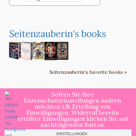
Seitenzauberin's books
Seitenzauberin's favorite books »
Sofern Sie Ihre
Datenschutzeinstellungen ändern
möchten z.B. Erteilung von
Copyright ©by Seitenzauberin All rights
Einwilligungen, Widerruf bereits
erteilter Einwilligungen klicken Sie auf
reserved.
nachfolgenden Button.
Blog Inn by
ProDesigns
EINSTELLUNGEN