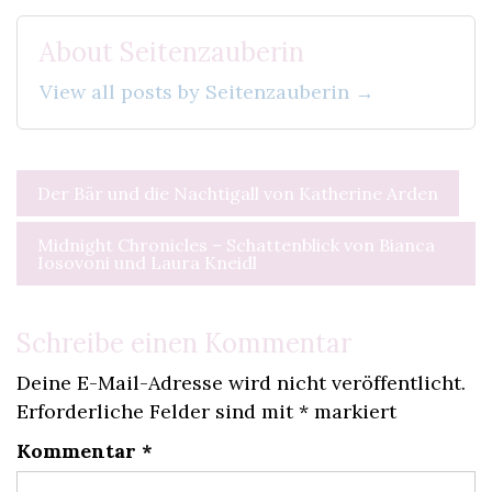
About Seitenzauberin
View all posts by Seitenzauberin →
Beitragsnavigation
Der Bär und die Nachtigall von Katherine Arden
Midnight Chronicles – Schattenblick von Bianca
Iosovoni und Laura Kneidl
Schreibe einen Kommentar
Deine E-Mail-Adresse wird nicht veröffentlicht.
Erforderliche Felder sind mit
*
markiert
Kommentar
*