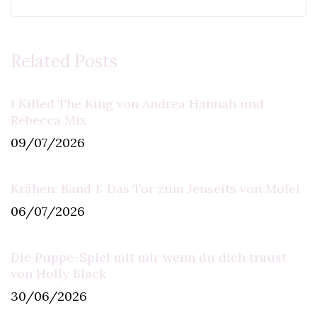
Related Posts
I Killed The King von Andrea Hannah und
Rebecca Mix
09/07/2026
Krähen: Band 1: Das Tor zum Jenseits von Mofei
06/07/2026
Die Puppe-Spiel mit mir wenn du dich traust
von Holly Black
30/06/2026