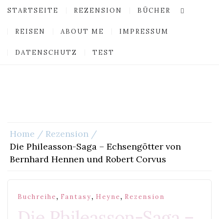
STARTSEITE
REZENSION
BÜCHER
REISEN
ABOUT ME
IMPRESSUM
DATENSCHUTZ
TEST
Home
Rezension
Die Phileasson-Saga – Echsengötter von
Bernhard Hennen und Robert Corvus
,
,
,
Buchreihe
Fantasy
Heyne
Rezension
Die Phileasson-Saga –