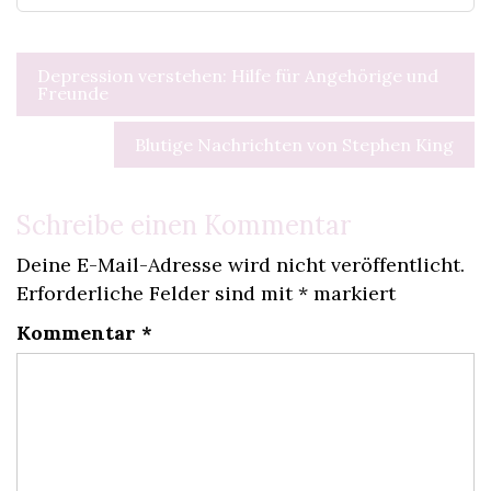
Beitragsnavigation
Depression verstehen: Hilfe für Angehörige und
Freunde
Blutige Nachrichten von Stephen King
Schreibe einen Kommentar
Deine E-Mail-Adresse wird nicht veröffentlicht.
Erforderliche Felder sind mit
*
markiert
Kommentar
*