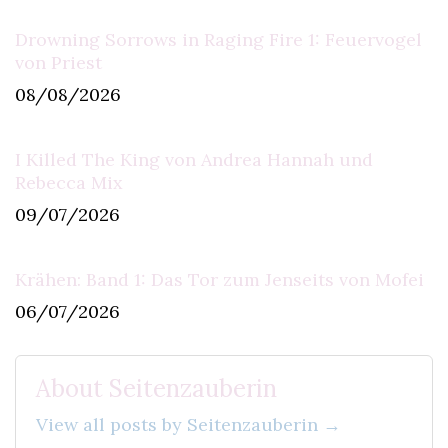
Drowning Sorrows in Raging Fire 1: Feuervogel
von Priest
08/08/2026
I Killed The King von Andrea Hannah und
Rebecca Mix
09/07/2026
Krähen: Band 1: Das Tor zum Jenseits von Mofei
06/07/2026
About Seitenzauberin
View all posts by Seitenzauberin →