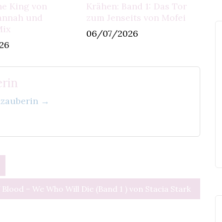
The King von
Krähen: Band 1: Das Tor
annah und
zum Jenseits von Mofei
Mix
06/07/2026
26
rin
enzauberin →
 Blood – We Who Will Die (Band 1 ) von Stacia Stark