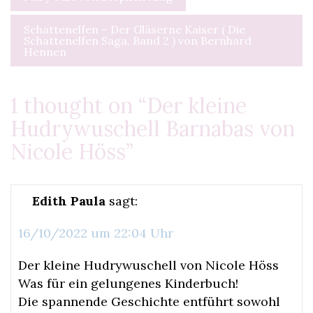
Schattenelfen – Der Gläserne Kaiser ( Die
Schattenelfen Saga, Band 2 ) von Bernhard
Hennen
1 thought on “
Der kleine
Hudrywuschell Barnabas von
Nicole Höss
”
Edith Paula
sagt:
16/10/2022 um 22:04 Uhr
Der kleine Hudrywuschell von Nicole Höss
Was für ein gelungenes Kinderbuch!
Die spannende Geschichte entführt sowohl