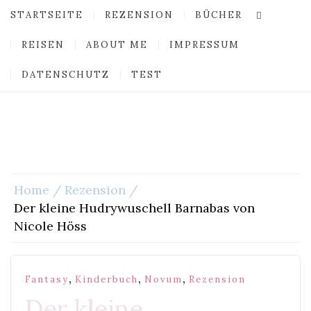
STARTSEITE
REZENSION
BÜCHER
REISEN
ABOUT ME
IMPRESSUM
DATENSCHUTZ
TEST
Home
Rezension
Der kleine Hudrywuschell Barnabas von
Nicole Höss
,
,
,
Fantasy
Kinderbuch
Novum
Rezension
Der kleine