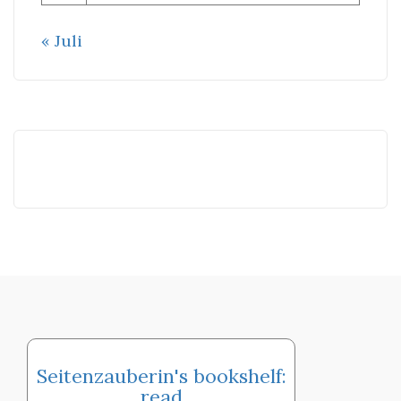
« Juli
Seitenzauberin's bookshelf:
read