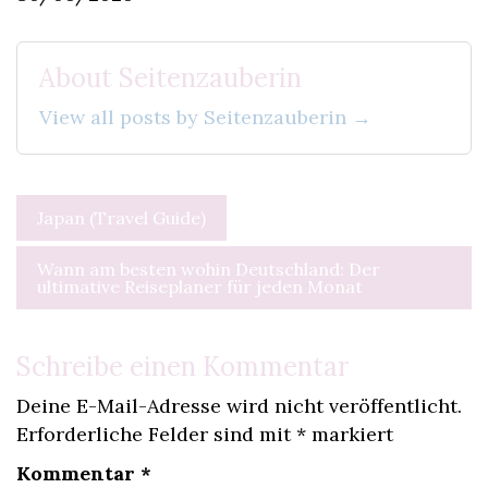
About Seitenzauberin
View all posts by Seitenzauberin →
Beitragsnavigation
Japan (Travel Guide)
Wann am besten wohin Deutschland: Der
ultimative Reiseplaner für jeden Monat
Schreibe einen Kommentar
Deine E-Mail-Adresse wird nicht veröffentlicht.
Erforderliche Felder sind mit
*
markiert
Kommentar
*