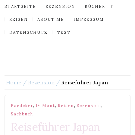
STARTSEITE
REZENSION
BÜCHER
REISEN
ABOUT ME
IMPRESSUM
DATENSCHUTZ
TEST
Home
Rezension
Reiseführer Japan
,
,
,
,
Baedeker
DuMont
Reisen
Rezension
Sachbuch
Reiseführer Japan