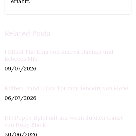
erfährt.
Related Posts
I Killed The King von Andrea Hannah und
Rebecca Mix
09/07/2026
Krähen: Band 1: Das Tor zum Jenseits von Mofei
06/07/2026
Die Puppe-Spiel mit mir wenn du dich traust
von Holly Black
30/06/2026