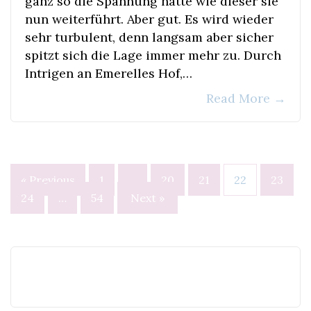
ganz so die Spannung hatte wie dieser sie
nun weiterführt. Aber gut. Es wird wieder
sehr turbulent, denn langsam aber sicher
spitzt sich die Lage immer mehr zu. Durch
Intrigen an Emerelles Hof,…
Read More
→
Seitennummerierung
« Previous
1
…
20
21
22
23
der
24
…
54
Next »
Beiträge