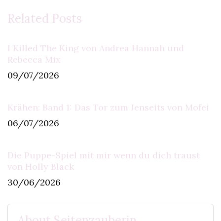
Related Posts
I Killed The King von Andrea Hannah und
Rebecca Mix
09/07/2026
Krähen: Band 1: Das Tor zum Jenseits von Mofei
06/07/2026
Die Puppe-Spiel mit mir wenn du dich traust
von Holly Black
30/06/2026
About Seitenzauberin